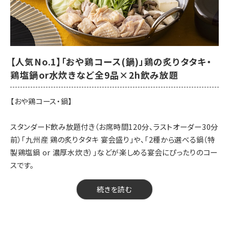
■お料理内容
【先付】ふっくら 鶏屋の季節野菜筑前煮
【前菜】ゆず塩枝豆、鶏皮ポン酢
【鶏刺身】九州産 鶏の炙りタタキ 宴会盛り
【菜物】豆富の胡麻ドレサラダ
【人気No.1】「おや鶏コース(鍋)」鶏の炙りタタキ・
【揚物】あや鶏の特製唐揚げ
鶏塩鍋or水炊きなど全9品×2h飲み放題
【鍋】あっさり鶏塩鍋
【〆】ラーメン or 雑炊
【おや鶏コース・鍋】
【甘味】季節の甘味
スタンダード飲み放題付き（お席時間120分、ラストオーダー30分
【開催期間】2026年7月20日～
前）「九州産 鶏の炙りタタキ 宴会盛り」や、「2種から選べる鍋（特
【来店時間】16時00分～23時15分
製鶏塩鍋 or 濃厚水炊き）」などが楽しめる宴会にぴったりのコー
【予約期限】当日（23時までにご予約ください）
スです。
※※当日の人数変更・キャンセルは、キャンセル料が発生する可能
性がございます。前日までにお知らせください／当日の仕入れ状
【料金】4000円（税込）
続きを読む
況により、一部内容が変更になる場合がございます。
【品数】9品
【人数】2名様から
【時間】120分