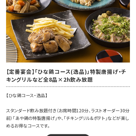
・レモンサワー
・翠ジンソーダ
・赤玉ぶどうサワー
・ソフトドリンク各種
★何杯でもこの価格で飲めます！
【ご利用条件】
・おひとり様２料理オーダー制
【定番宴会】「ひな鶏コース(逸品)」特製唐揚げ・チ
・金・土・祝前日利用不可
キングリルなど全8品×2h飲み放題
・90分L.O.お席120分制
【ひな鶏コース・逸品】
※対象メニュー以外のドリンクは通常価格となります。
スタンダード飲み放題付き（お席時間120分、ラストオーダー30分
【開催期間】2026年6月10日～
前）「あや鶏の特製唐揚げ」や、「チキングリル&ポテト」などが楽し
【来店時間】16時00分～23時15分
めるお得なコースです。
【予約期限】当日（22時までにご予約ください）