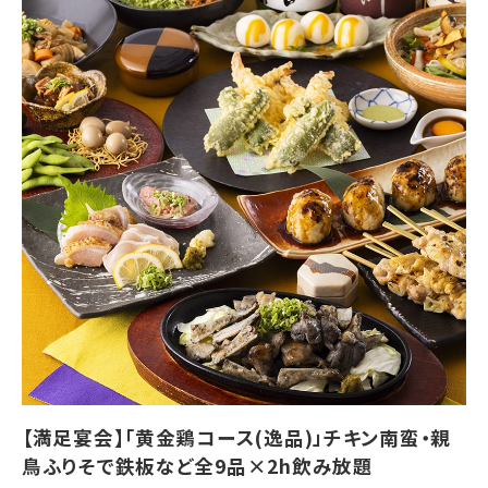
【コース内容】
【おや鶏コース・逸品】
※コース写真はイメージです
※選べる鍋／選べる鍋〆の場合はご予約時にご希望をお伝えくだ
さい
■スタンダード飲み放題付き（お席時間120分、ラストオーダー30
分前）
＋500円で生ビールも飲めるプレミアム飲み放題に変更可能
■お料理内容
【先付】ふっくら 鶏屋の季節野菜筑前煮
【前菜】ゆず塩枝豆、鶏皮ポン酢
【鶏刺身】九州産 鶏の炙りタタキ 宴会盛り
【菜物】豆富の胡麻ドレサラダ
【満足宴会】「黄金鶏コース(逸品)」チキン南蛮・親
【揚物】あや鶏の特製唐揚げ
鳥ふりそで鉄板など全9品×2h飲み放題
【箸休】鶏屋の海鮮チヂミ