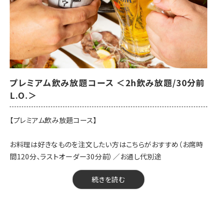
プレミアム飲み放題コース ＜2h飲み放題/30分前
L.O.＞
【プレミアム飲み放題コース】
お料理は好きなものを注文したい方はこちらがおすすめ（お席時
間120分、ラストオーダー30分前）／お通し代別途
【料金】2300円（税込）
続きを読む
【人数】2名様から
【時間】120分
【飲み放題】有 約90品以上