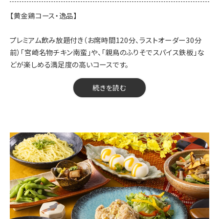
【焼物】チキングリル&ポテト ～ペッパーおろしソース～
【黄金鶏コース・逸品】
【飯物】鶏屋の三色そぼろ飯
【甘味】季節の甘味
プレミアム飲み放題付き（お席時間120分、ラストオーダー30分
前）「宮崎名物チキン南蛮」や、「親鳥のふりそでスパイス鉄板」な
【開催期間】2026年7月20日～
どが楽しめる満足度の高いコースです。
【来店時間】16時00分～23時15分
【予約期限】当日（23時までにご予約ください）
【料金】5000円（税込）
続きを読む
※※当日の人数変更・キャンセルは、キャンセル料が発生する可能
【品数】9品
性がございます。前日までにお知らせください／当日の仕入れ状
【人数】2名様から
況により、一部内容が変更になる場合がございます。
【時間】120分
【飲み放題】有 約90品以上
【コース内容】
【黄金鶏コース・逸品】
※コース写真はイメージです
※選べる鍋／選べる鍋〆の場合はご予約時にご希望をお伝えくだ