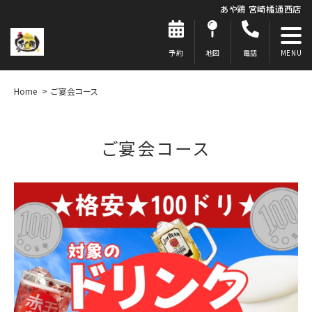
あや鶏 宮崎橘通西店
予約
地図
電話
Home
ご宴会コース
ご宴会コース