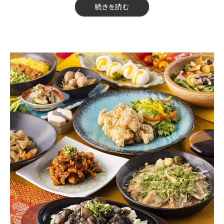
※ご利用条件：おひとり様２料理オーダー制/金・土・祝前日利用
【料金】3500円（税込）
続きを読む
不可
【品数】8品
【人数】2名様から
【時間】120分
【飲み放題】有 約60品以上
【コース内容】
【ひな鶏コース・逸品】
※コース写真はイメージです
※選べる鍋／選べる鍋〆の場合はご予約時にご希望をお伝えくだ
さい
■スタンダード飲み放題付き（お席時間120分、ラストオーダー30
分前）
＋500円で生ビールも飲めるプレミアム飲み放題に変更可能
■お料理内容