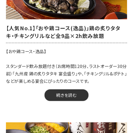
【先付】ふっくら 鶏屋の季節野菜筑前煮
【前菜】ゆず塩枝豆、鶏皮ポン酢
【鶏刺身】九州産 鶏の炙りタタキ 宴会盛り
【菜物】豆富の胡麻ドレサラダ
【人気No.1】「おや鶏コース(逸品)」鶏の炙りタタ
【揚物】あや鶏の特製唐揚げ
キ・チキングリルなど全9品×2h飲み放題
【焼物】チキングリル&ポテト ～ペッパーおろしソース～
【飯物】鶏屋の三色そぼろ飯
【おや鶏コース・逸品】
【甘味】季節の甘味
スタンダード飲み放題付き（お席時間120分、ラストオーダー30分
【開催期間】2026年7月20日～
前）「九州産 鶏の炙りタタキ 宴会盛り」や、「チキングリル&ポテト」
【来店時間】16時00分～23時15分
などが楽しめる宴会にぴったりのコースです。
【予約期限】当日（23時までにご予約ください）
※※当日の人数変更・キャンセルは、キャンセル料が発生する可能
【料金】4000円（税込）
続きを読む
性がございます。前日までにお知らせください／当日の仕入れ状
【品数】9品
況により、一部内容が変更になる場合がございます。
【人数】2名様から
【時間】120分
【飲み放題】有 約60品以上