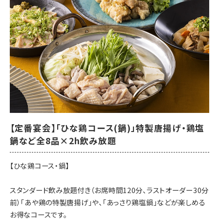
さい
■プレミアム飲み放題付き（お席時間120分、ラストオーダー30分
前）
■お料理内容
【先付】牛すじ煮込み
【前菜】ゆず塩枝豆、鶏皮ポン酢、クリームチーズわさび醤油漬け
【鶏刺身】九州産 鶏の炙りタタキ 宴会盛り
【菜物】蒸し鶏と豆富の胡麻ドレサラダ
【揚物】宮崎名物チキン南蛮 自家製タルタルソース
【定番宴会】「ひな鶏コース(鍋)」特製唐揚げ・鶏塩
【箸休】鶏屋の海鮮チヂミ
鍋など全8品×2h飲み放題
【焼物】親鳥のふりそでスパイス鉄板
【飯物】鶏屋の三色そぼろ飯
【ひな鶏コース・鍋】
【甘味】季節の甘味
スタンダード飲み放題付き（お席時間120分、ラストオーダー30分
【開催期間】2026年7月20日～
前）「あや鶏の特製唐揚げ」や、「あっさり鶏塩鍋」などが楽しめる
【来店時間】16時00分～23時15分
お得なコースです。