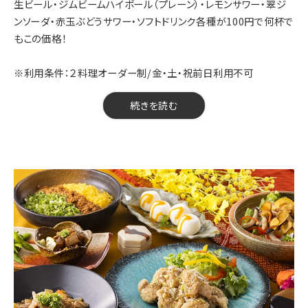
生ビール・ジムビームハイボール（プレーン）・レモンサワー・翠ジ
ンソーダ・赤玉ぶどうサワー・ソフトドリンク各種が100円で何杯で
もこの価格！
※利用条件：２料理オーダー制/金・土・祝前日利用不可
【料金】100円（税込）
続きを読む
【人数】1名様から
【時間】120分
【飲み放題】無
【コース内容】
当店のLINE公式アカウントを友だち追加するとドリンクが格安で
飲める！
＜格安ドリンク一覧＞各種100円
・生ビール
・ビームハイボール（プレーン）