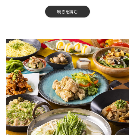
【予約期限】前日の23時までにご予約ください
※※当日の人数変更・キャンセルは、キャンセル料が発生する可能
【料金】3500円（税込）
続きを読む
性がございます。前日までにお知らせください／当日の仕入れ状
【品数】8品
況により、一部内容が変更になる場合がございます。
【人数】2名様から
【時間】120分
【飲み放題】有 約60品以上
【コース内容】
【ひな鶏コース・鍋】
※コース写真はイメージです
※選べる鍋／選べる鍋〆の場合はご予約時にご希望をお伝えくだ
さい
■スタンダード飲み放題付き（お席時間120分、ラストオーダー30
分前）
＋500円で生ビールも飲めるプレミアム飲み放題に変更可能