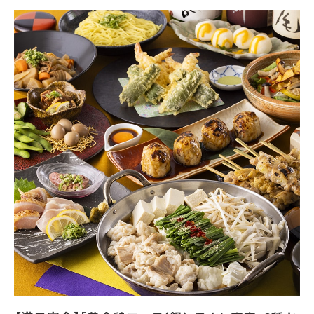
【飲み放題】有 約60品以上
【コース内容】
【おや鶏コース・鍋】
※コース写真はイメージです
※選べる鍋／選べる鍋〆の場合はご予約時にご希望をお伝えくだ
さい
■スタンダード飲み放題付き（お席時間120分、ラストオーダー30
分前）
＋500円で生ビールも飲めるプレミアム飲み放題に変更可能
■お料理内容
【先付】ふっくら 鶏屋の季節野菜筑前煮
【前菜】ゆず塩枝豆、鶏皮ポン酢
【鶏刺身】九州産 鶏の炙りタタキ 宴会盛り
【菜物】豆富の胡麻ドレサラダ