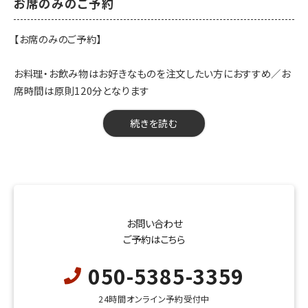
お席のみのご予約
【お席のみのご予約】
お料理・お飲み物はお好きなものを注文したい方におすすめ／お
席時間は原則120分となります
【人数】2名様から
続きを読む
【時間】120分
【開催期間】2024年3月11日～
【来店時間】16時00分～23時15分
【予約期限】当日（23時までにご予約ください）
※※お席時間原則120分／お通し代別
お問い合わせ
ご予約はこちら
050-5385-3359
24時間オンライン予約受付中