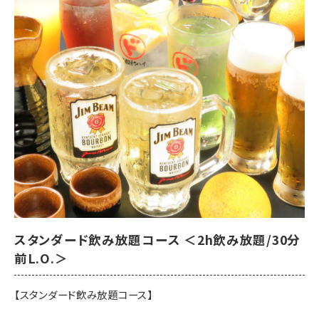
※コース写真はイメージです
※選べる鍋／選べる鍋〆の場合はご予約時にご希望をお伝えくだ
さい
■プレミアム飲み放題付き（お席時間120分、ラストオーダー30分
前）
■お料理内容
【先付】牛すじ煮込み
【前菜】ゆず塩枝豆、鶏皮ポン酢、クリームチーズわさび醤油漬け
【鶏刺身】九州産 鶏の炙りタタキ 宴会盛り
【菜物】蒸し鶏と豆富の胡麻ドレサラダ
【揚物】宮崎名物チキン南蛮 自家製タルタルソース
スタンダード飲み放題コース ＜2h飲み放題/30分
【箸休】鶏屋の海鮮チヂミ
前L.O.＞
【鍋】特製鶏塩鍋 or 濃厚水炊き or 博多醤油もつ鍋
【〆】ラーメン or 雑炊
【スタンダード飲み放題コース】
【甘味】季節の甘味