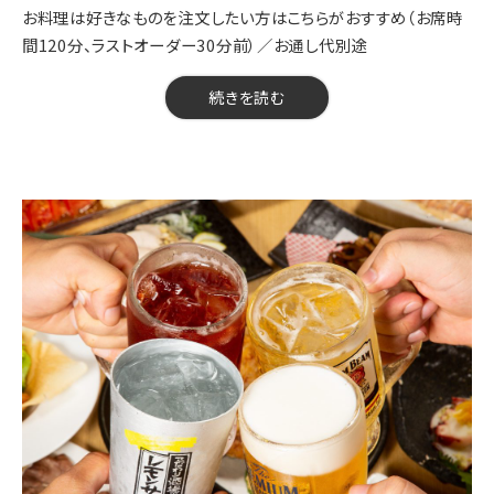
お料理は好きなものを注文したい方はこちらがおすすめ（お席時
【開催期間】2026年7月20日～
間120分、ラストオーダー30分前）／お通し代別途
【来店時間】16時00分～23時15分
【予約期限】前日の23時までにご予約ください
【料金】1800円（税込）
続きを読む
※※当日の人数変更・キャンセルは、キャンセル料が発生する可能
【人数】2名様から
性がございます。前日までにお知らせください／当日の仕入れ状
【時間】120分
況により、一部内容が変更になる場合がございます。
【飲み放題】有 約60品以上
【コース内容】
【開催期間】2026年3月17日～
【来店時間】16時00分～23時15分
【予約期限】当日（23時までにご予約ください）
※※お席時間原則120分／ラストオーダー30分前／お通し代別