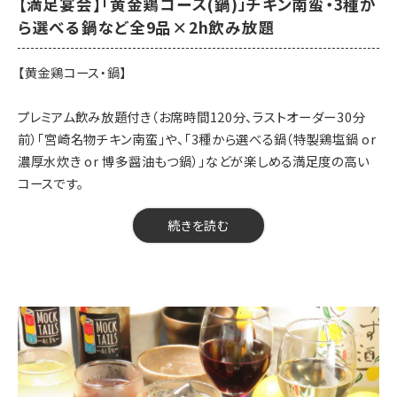
【満足宴会】「黄金鶏コース(鍋)」チキン南蛮・3種か
【揚物】あや鶏の特製唐揚げ
ら選べる鍋など全9品×2h飲み放題
【箸休】鶏屋の海鮮チヂミ
【鍋】特製鶏塩鍋 or 濃厚水炊き
【黄金鶏コース・鍋】
【〆】ラーメン or 雑炊
【甘味】季節の甘味
プレミアム飲み放題付き（お席時間120分、ラストオーダー30分
前）「宮崎名物チキン南蛮」や、「3種から選べる鍋（特製鶏塩鍋 or
【開催期間】2026年7月20日～
濃厚水炊き or 博多醤油もつ鍋）」などが楽しめる満足度の高い
【来店時間】16時00分～23時15分
コースです。
【予約期限】当日（23時までにご予約ください）
※※当日の人数変更・キャンセルは、キャンセル料が発生する可能
【料金】5000円（税込）
続きを読む
性がございます。前日までにお知らせください／当日の仕入れ状
【品数】9品
況により、一部内容が変更になる場合がございます。
【人数】2名様から
【時間】120分
【飲み放題】有 約90品以上
【コース内容】
【黄金鶏コース・鍋】