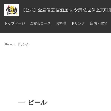
【公式】全席個室 居酒屋 あや鶏 佐世保上京町
トップページ
ご宴会コース
お料理
ドリンク
店内・空間
Home
ドリンク
ビール