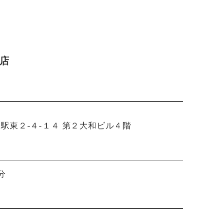
口店
駅東２-４-１４ 第２大和ビル４階
分