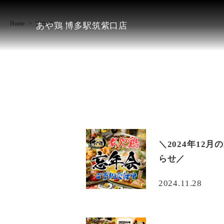
Home
ブログ
あや鶏 博多駅筑紫口店
＼2024年12
らせ／
2024.11.28