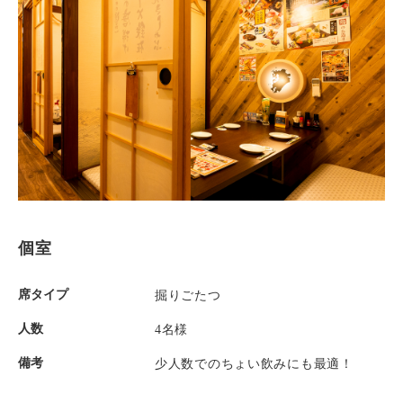
個室
席タイプ
掘りごたつ
人数
4名様
備考
少人数でのちょい飲みにも最適！